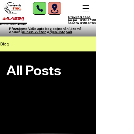
Otevírací doba
po-pá 8:00-17:00
sobota 8:00-12:00
Přezujeme Vaše auto bez objednání ,kromě
období
duben-květen
a
říjen-listopad
.
Blog
All Posts