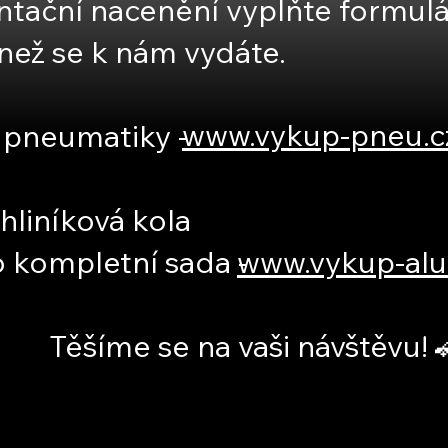
ntační nacenění vyplňte formulář 
než se k nám vydáte.
www.vykup-pneu.c
 pneumatiky -
hliníková kola
 kompletní sada -
www.vykup-alu
a vaši návštěvu! 🚗