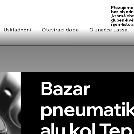
Přezujeme 
bez objedn
,kromě ob
duben-kvě
říjen-listo
Uskladnění
Otevírací doba
O značce Lassa
Bazar
pneumatik
alu kol Tep