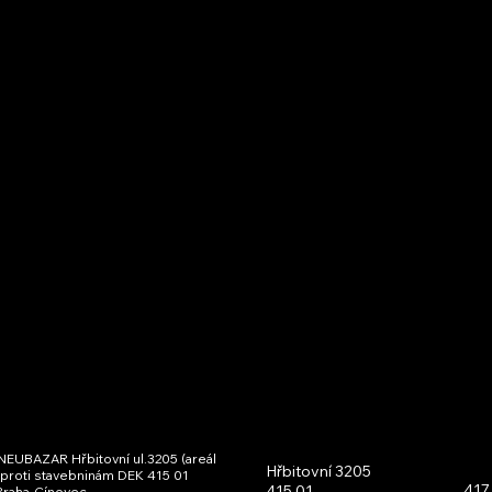
UBAZAR Hřbitovní­ ul.3205 (areál
Hřbitovní 3205
aproti stavebninám DEK 415 01
417
415 01
 Praha-Cínovec.