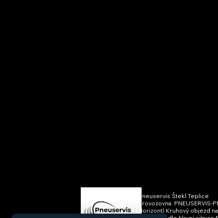
Pneuservis Štekl Teplice
Provozovna: PNEUSERVIS-PNE
Horizont) Kruhový objezd n
Teplice Vedle hlavní silnice