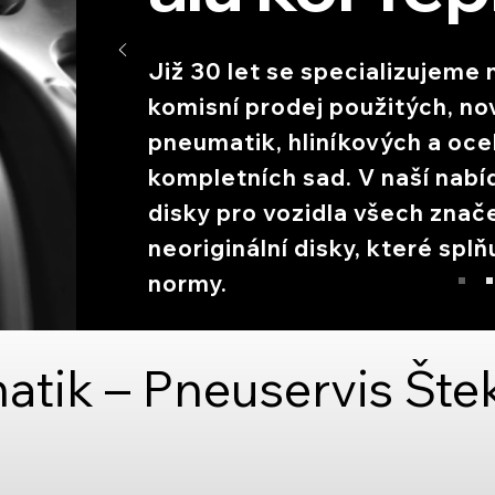
Již 30 let se specializujeme 
komisní prodej použitých, no
pneumatik, hliníkových a oce
kompletních sad. V naší nabí
disky pro vozidla všech znače
neoriginální disky, které splňu
normy.
tik – Pneuservis Štek