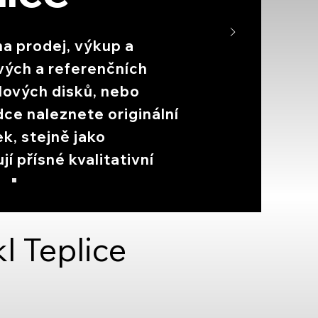
na prodej, výkup a
vých a referenčních
lových disků, nebo
dce naleznete originální
k, stejně jako
jí přísné kvalitativní
l Teplice