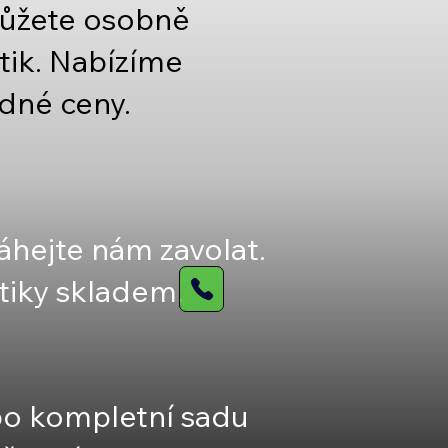
můžete osobně
tik. Nabízíme
dné ceny.
hejte nám zavolat.
iky skladem.
ebo kompletní sadu