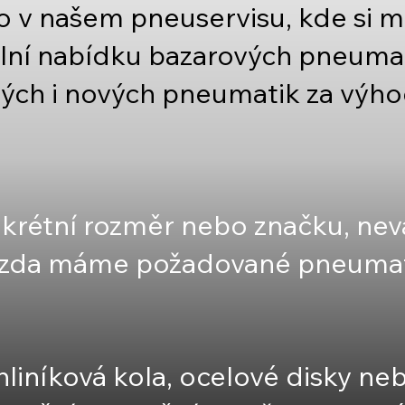
mo v našem pneuservisu, kde si 
lní nabídku bazarových pneuma
tých i nových pneumatik za výho
krétní rozměr nebo značku, nevá
, zda máme požadované pneumat
liníková kola, ocelové disky n