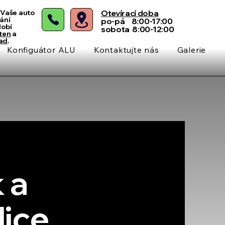
Vaše auto
Otevírací doba
ání
po-pá 8:00-17:00
dobí
sobota 8:00-12:00
ten
a
pad
.
Konfiguátor ALU
Kontaktujte nás
Galerie
 a
lice