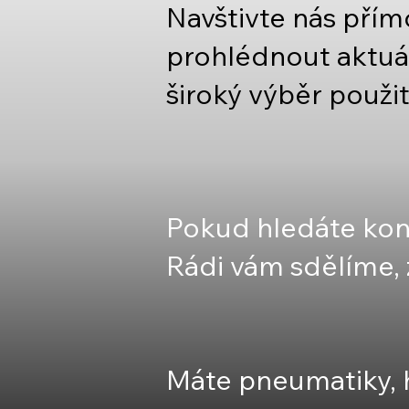
Navštivte nás pří
prohlédnout aktuá
široký výběr použi
Pokud hledáte kon
Rádi vám sdělíme
Máte pneumatiky, h