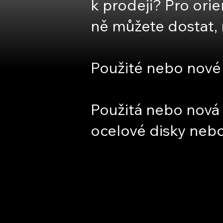
k prodeji? Pro orie
ně můžete dostat, 
Použité nebo nové
Použitá nebo nová 
ocelové disky nebo
Těšíme se n