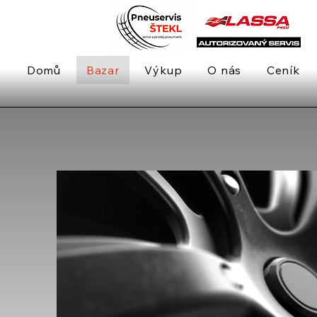
Domů
Bazar
Výkup
O nás
Ceník