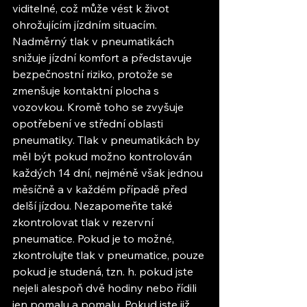
viditelné, což může vést k život 
ohrožujícím jízdním situacím. 
Nadměrný tlak v pneumatikách 
snižuje jízdní komfort a představuje 
bezpečnostní riziko, protože se 
zmenšuje kontaktní plocha s 
vozovkou. Kromě toho se zvyšuje 
opotřebení ve střední oblasti 
pneumatiky. Tlak v pneumatikách by 
měl být pokud možno kontrolován 
každých 14 dní, nejméně však jednou 
měsíčně a v každém případě před 
delší jízdou. Nezapomeňte také 
zkontrolovat tlak v rezervní 
pneumatice. Pokud je to možné, 
zkontrolujte tlak v pneumatice, pouze 
pokud je studená, tzn. h. pokud jste 
nejeli alespoň dvě hodiny nebo řídili 
jen pomalu a pomalu. Pokud jste již 