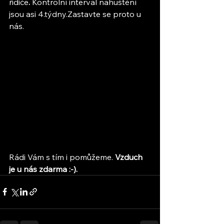
řidiče
. 
Kontrolní interval nahuštění 
jsou asi 4.týdny.Zastavte se proto u 
nás. 
Rádi Vám s tím i pomůžeme.
 Vzduch 
je u nás zdarma :-).