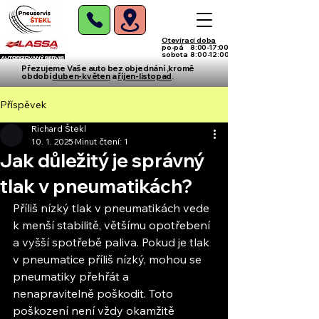
Otevírací doba
po-pá 8:00-17:00
sobota 8:00-12:00
Přezujeme Vaše auto bez objednání ,kromě
období
duben-květen
a
říjen-listopad
.
Příspěvek
Richard Štekl
10. 1. 2025
Minut čtení: 1
Jak důležitý je správný
tlak v pneumatikách?
Příliš nízký tlak v pneumatikách vede 
k menší stabilitě, většímu opotřebení 
a vyšší spotřebě paliva. Pokud je tlak 
v pneumatice příliš nízký, mohou se 
pneumatiky přehřát a 
nenapravitelně poškodit. Toto 
poškození není vždy okamžitě 